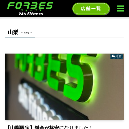
ホーム
山梨
山梨
– tag –
本部
【山梨限定】料金が格安になりました！