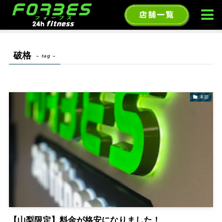
ホーム
破格
破格
– tag –
本部
【山梨限定】料金が格安になりました！