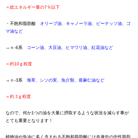
＝総エネルギー量の7％以下
・不飽和脂肪酸
オリーブ油、キャノーラ油、ピーナッツ油、ゴ
マ油など
→ｎ-6系
コーン油、大豆油、ヒマワリ油、紅花油など
＝約10ｇ程度
→ｎ-3系
海草、シソの実、魚介類、亜麻仁油など
＝約 2ｇ程度
なので、何か1つの油を大量に摂取するような状況を減らす事が
とても重要となります！
植物油や魚油に多く含まれる不飽和脂肪酸には血液中の中性脂肪